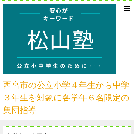
西宮市の公立小学４年生から中学
３年生
を対象に各学年６名限定の
集団指導