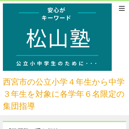
西宮市の公立小学４年生から中学
３年生
を対象に各学年６名限定の
集団指導