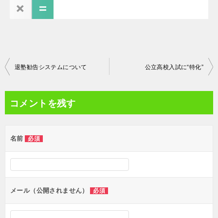
投
退塾勧告システムについて
公立高校入試に“特化”
稿
ナ
コメントを残す
ビ
ゲ
名前
必須
ー
シ
ョ
ン
メール（公開されません）
必須