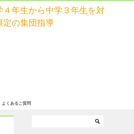
学４年生から中学３年生
を対
限定の集団指導
よくあるご質問