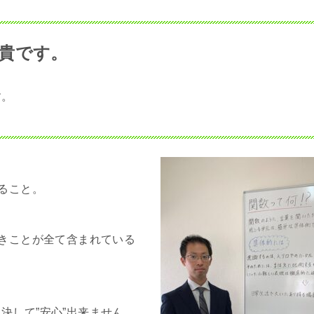
貴です。
す。
ること。
べきことが全て含まれている
決して”安心”出来ません。